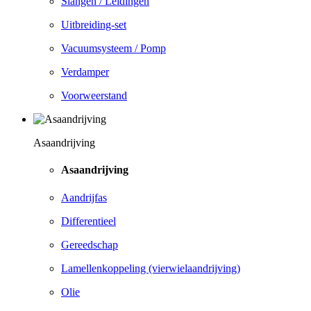
Slangen / Leidingen
Uitbreiding-set
Vacuumsysteem / Pomp
Verdamper
Voorweerstand
Asaandrijving
Asaandrijving
Aandrijfas
Differentieel
Gereedschap
Lamellenkoppeling (vierwielaandrijving)
Olie