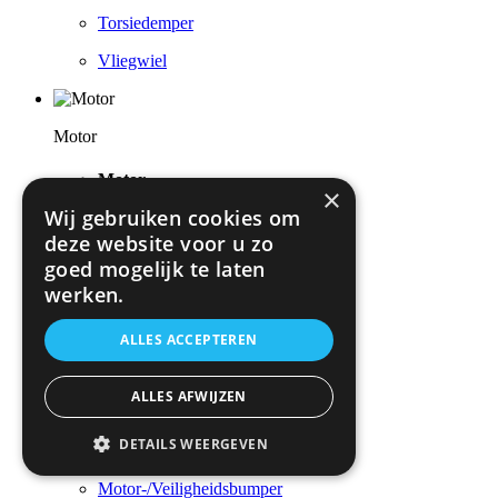
Torsiedemper
Vliegwiel
Motor
Motor
×
Wij gebruiken cookies om
Artikelzoeken via afbeelding
deze website voor u zo
Cilinderkop / Opbouwdelen
goed mogelijk te laten
werken.
Cilinders / Zuigers
Complete / Deelmotor
ALLES ACCEPTEREN
Gereedschap
ALLES AFWIJZEN
Krukasmechanisme
DETAILS WEERGEVEN
Luchttoevoer
Motor-/Veiligheidsbumper