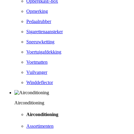
Opbergkast/-box
Opmerking
Pedaalrubber
Sigarettenaansteker
Sneeuwketting
Voertuigafdekking
Voetmatten
Vuilvanger
Winddeflector
Airconditioning
Airconditioning
Assortimenten