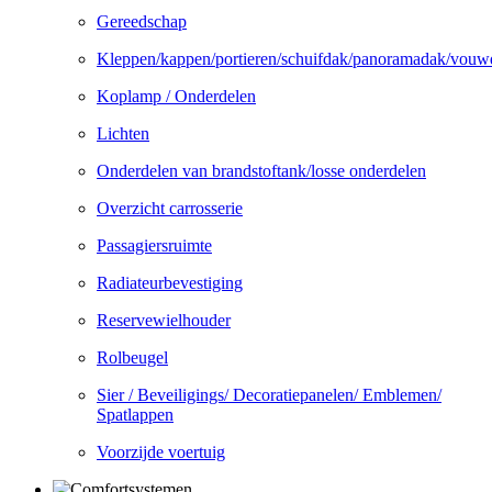
Gereedschap
Kleppen/kappen/portieren/schuifdak/panoramadak/vouw
Koplamp / Onderdelen
Lichten
Onderdelen van brandstoftank/losse onderdelen
Overzicht carrosserie
Passagiersruimte
Radiateurbevestiging
Reservewielhouder
Rolbeugel
Sier / Beveiligings/ Decoratiepanelen/ Emblemen/
Spatlappen
Voorzijde voertuig