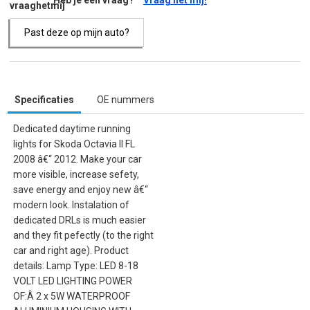
Heb je een vraag?
Vraag het mij!
Past deze op mijn auto?
Specificaties
OE nummers
Dedicated daytime running
lights for Skoda Octavia II FL
2008 â€“ 2012. Make your car
more visible, increase sefety,
save energy and enjoy new â€“
modern look. Instalation of
dedicated DRLs is much easier
and they fit pefectly (to the right
car and right age). Product
details: Lamp Type: LED 8-18
VOLT LED LIGHTING POWER
OF:Â 2 x 5W WATERPROOF