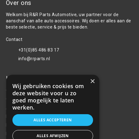
Over ons
Welkom bij R&R Parts Automotive, uw partner voor de
aanschaf van alle auto accessoires. Wij doen er alles aan de
beste selectie, service & prijs te bieden.
Contact
+31(0)85 486 83 17
info@rrparts.nl
Klantenservice
×
Wij gebruiken cookies om
Over ons
deze website voor u zo
Contact
goed mogelijk te laten
werken.
Algemene voorwaarden
Privacy Policy
ALLES ACCEPTEREN
Klachten
Retouren en garantie
ALLES AFWIJZEN