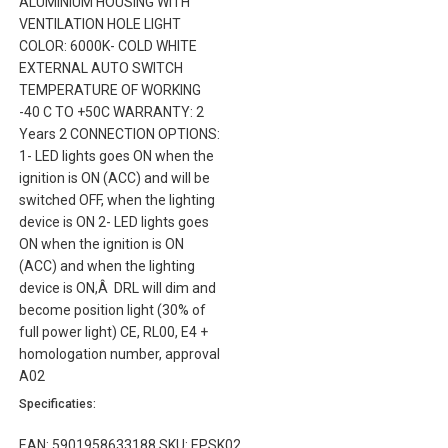
ALUMINIUM HOUSING WITH
VENTILATION HOLE LIGHT
COLOR: 6000K- COLD WHITE
EXTERNAL AUTO SWITCH
TEMPERATURE OF WORKING
-40 C TO +50C WARRANTY: 2
Years 2 CONNECTION OPTIONS:
1- LED lights goes ON when the
ignition is ON (ACC) and will be
switched OFF, when the lighting
device is ON 2- LED lights goes
ON when the ignition is ON
(ACC) and when the lighting
device is ON,Â DRL will dim and
become position light (30% of
full power light) CE, RL00, E4 +
homologation number, approval
A02
Specificaties:
EAN: 5901958633188 SKU: EPSK02