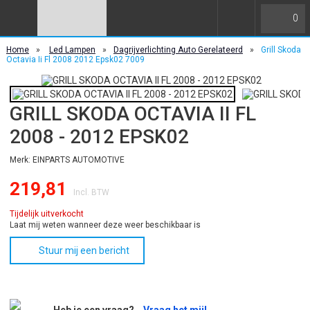
0
Home
»
Led Lampen
»
Dagrijverlichting Auto Gerelateerd
»
Grill Skoda
Octavia Ii Fl 2008 2012 Epsk02 7009
GRILL SKODA OCTAVIA II FL
2008 - 2012 EPSK02
Merk: EINPARTS AUTOMOTIVE
219,81
Incl. BTW
Tijdelijk uitverkocht
Laat mij weten wanneer deze weer beschikbaar is
Stuur mij een bericht