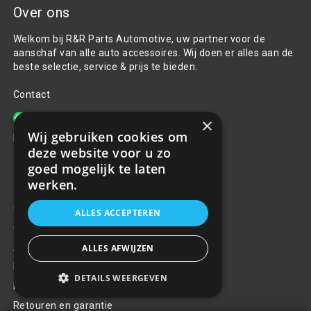
Over ons
Welkom bij R&R Parts Automotive, uw partner voor de
aanschaf van alle auto accessoires. Wij doen er alles aan de
beste selectie, service & prijs te bieden.
Contact
+31(0)85 486 83 17
×
Wij gebruiken cookies om
info@rrparts.nl
deze website voor u zo
goed mogelijk te laten
Klantenservice
werken.
Over ons
ALLES ACCEPTEREN
Contact
Algemene voorwaarden
ALLES AFWIJZEN
Privacy Policy
DETAILS WEERGEVEN
Klachten
Retouren en garantie