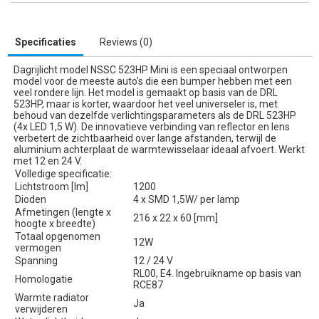
Specificaties
Reviews (0)
Dagrijlicht model NSSC 523HP Mini is een speciaal ontworpen
model voor de meeste auto's die een bumper hebben met een
veel rondere lijn. Het model is gemaakt op basis van de DRL
523HP, maar is korter, waardoor het veel universeler is, met
behoud van dezelfde verlichtingsparameters als de DRL 523HP
(4x LED 1,5 W). De innovatieve verbinding van reflector en lens
verbetert de zichtbaarheid over lange afstanden, terwijl de
aluminium achterplaat de warmtewisselaar ideaal afvoert. Werkt
met 12 en 24 V.
Volledige specificatie:
Lichtstroom [lm]
1200
Dioden
4 x SMD 1,5W/ per lamp
Afmetingen (lengte x
216 x 22 x 60 [mm]
hoogte x breedte)
Totaal opgenomen
12W
vermogen
Spanning
12 / 24 V
RL00, E4. Ingebruikname op basis van
Homologatie
RCE87
Warmte radiator
Ja
verwijderen