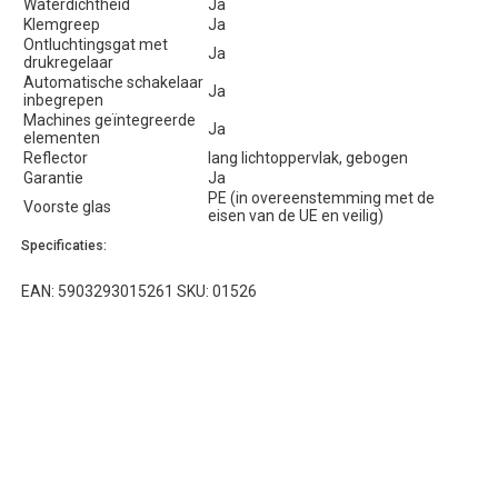
Waterdichtheid
Ja
Klemgreep
Ja
Ontluchtingsgat met
Ja
drukregelaar
Automatische schakelaar
Ja
inbegrepen
Machines geïntegreerde
Ja
elementen
Reflector
lang lichtoppervlak, gebogen
Garantie
Ja
PE (in overeenstemming met de
Voorste glas
eisen van de UE en veilig)
Specificaties:
EAN: 5903293015261 SKU: 01526