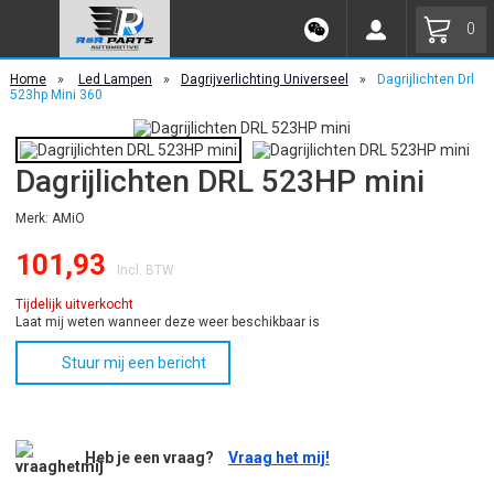
0
Home
»
Led Lampen
»
Dagrijverlichting Universeel
»
Dagrijlichten Drl
523hp Mini 360
Dagrijlichten DRL 523HP mini
Merk: AMiO
101,93
Incl. BTW
Tijdelijk uitverkocht
Laat mij weten wanneer deze weer beschikbaar is
Stuur mij een bericht
Heb je een vraag?
Vraag het mij!