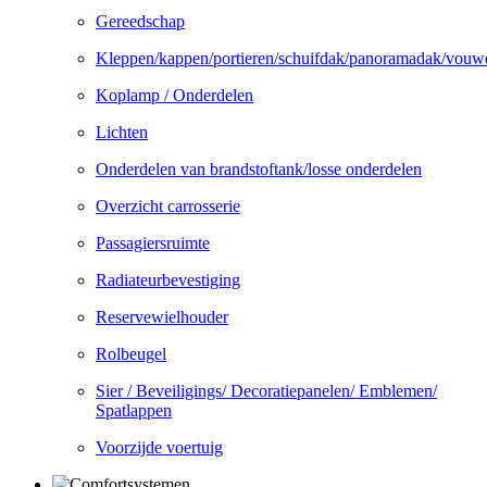
Gereedschap
Kleppen/kappen/portieren/schuifdak/panoramadak/vouw
Koplamp / Onderdelen
Lichten
Onderdelen van brandstoftank/losse onderdelen
Overzicht carrosserie
Passagiersruimte
Radiateurbevestiging
Reservewielhouder
Rolbeugel
Sier / Beveiligings/ Decoratiepanelen/ Emblemen/
Spatlappen
Voorzijde voertuig