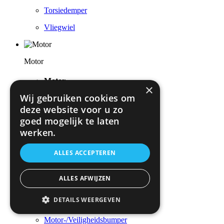
Torsiedemper
Vliegwiel
Motor
Motor
×
Wij gebruiken cookies om
Artikelzoeken via afbeelding
deze website voor u zo
Cilinderkop / Opbouwdelen
goed mogelijk te laten
werken.
Cilinders / Zuigers
Complete / Deelmotor
ALLES ACCEPTEREN
Gereedschap
ALLES AFWIJZEN
Krukasmechanisme
DETAILS WEERGEVEN
Luchttoevoer
Motor-/Veiligheidsbumper