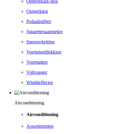
Opbergkast/-box
Opmerking
Pedaalrubber
Sigarettenaansteker
Sneeuwketting
Voertuigafdekking
Voetmatten
Vuilvanger
Winddeflector
Airconditioning
Airconditioning
Assortimenten