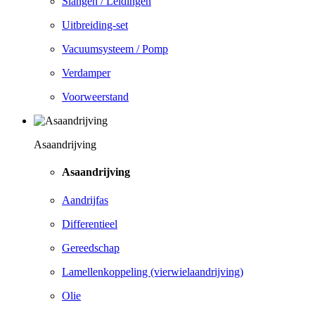
Slangen / Leidingen
Uitbreiding-set
Vacuumsysteem / Pomp
Verdamper
Voorweerstand
Asaandrijving
Asaandrijving
Aandrijfas
Differentieel
Gereedschap
Lamellenkoppeling (vierwielaandrijving)
Olie