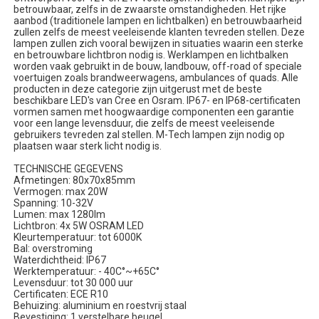
betrouwbaar, zelfs in de zwaarste omstandigheden. Het rijke
aanbod (traditionele lampen en lichtbalken) en betrouwbaarheid
zullen zelfs de meest veeleisende klanten tevreden stellen. Deze
lampen zullen zich vooral bewijzen in situaties waarin een sterke
en betrouwbare lichtbron nodig is. Werklampen en lichtbalken
worden vaak gebruikt in de bouw, landbouw, off-road of speciale
voertuigen zoals brandweerwagens, ambulances of quads. Alle
producten in deze categorie zijn uitgerust met de beste
beschikbare LED's van Cree en Osram. IP67- en IP68-certificaten
vormen samen met hoogwaardige componenten een garantie
voor een lange levensduur, die zelfs de meest veeleisende
gebruikers tevreden zal stellen. M-Tech lampen zijn nodig op
plaatsen waar sterk licht nodig is.
TECHNISCHE GEGEVENS
Afmetingen: 80x70x85mm
Vermogen: max 20W
Spanning: 10-32V
Lumen: max 1280lm
Lichtbron: 4x 5W OSRAM LED
Kleurtemperatuur: tot 6000K
Bal: overstroming
Waterdichtheid: IP67
Werktemperatuur: - 40C°~+65C°
Levensduur: tot 30 000 uur
Certificaten: ECE R10
Behuizing: aluminium en roestvrij staal
Bevestiging: 1 verstelbare beugel