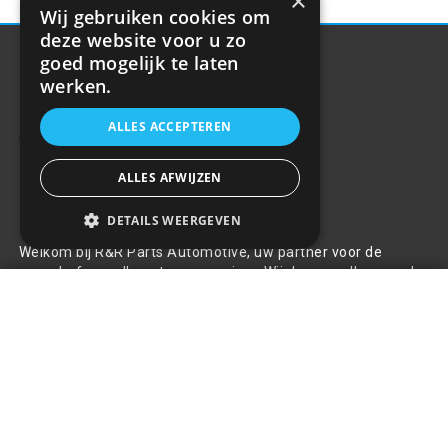
×
Wij gebruiken cookies om
deze website voor u zo
goed mogelijk te laten
werken.
ALLES ACCEPTEREN
ALLES AFWIJZEN
Over ons
DETAILS WEERGEVEN
Welkom bij R&R Parts Automotive, uw partner voor de
aanschaf van alle auto accessoires. Wij doen er alles aan de
M-Tech LED Werklamp
beste selectie, service & prijs te bieden.
schijnwerper - 45W - 2500 Lumen
+
€16,93
Contact
+31(0)85 486 83 17
info@rrparts.nl