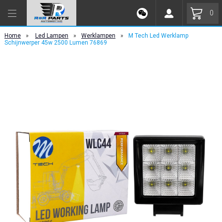
0
Home
»
Led Lampen
»
Werklampen
»
M Tech Led Werklamp
Schijnwerper 45w 2500 Lumen 76869