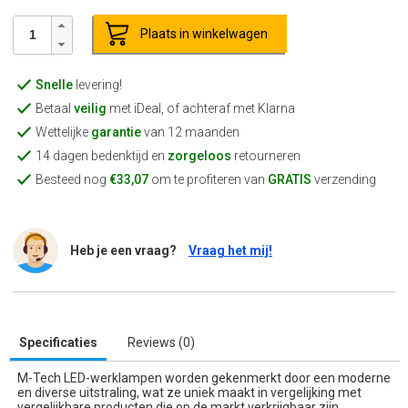
Plaats in winkelwagen
Snelle
levering!
Betaal
veilig
met iDeal, of achteraf met Klarna
Wettelijke
garantie
van 12 maanden
14 dagen bedenktijd en
zorgeloos
retourneren
Besteed nog
€33,07
om te profiteren van
GRATIS
verzending
Heb je een vraag?
Vraag het mij!
Specificaties
Reviews (0)
M-Tech LED-werklampen worden gekenmerkt door een moderne
en diverse uitstraling, wat ze uniek maakt in vergelijking met
vergelijkbare producten die op de markt verkrijgbaar zijn.