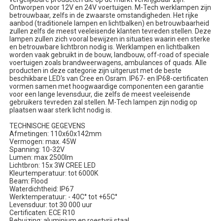
Ontworpen voor 12V en 24V voertuigen. M-Tech werklampen zijn
betrouwbaar, zelfs in de zwaarste omstandigheden. Het rijke
aanbod (traditionele lampen en lichtbalken) en betrouwbaarheid
zullen zelfs de meest veeleisende klanten tevreden stellen. Deze
lampen zullen zich vooral bewijzen in situaties waarin een sterke
en betrouwbare lichtbron nodig is. Werklampen en lichtbalken
worden vaak gebruikt in de bouw, landbouw, off-road of speciale
voertuigen zoals brandweerwagens, ambulances of quads. Alle
producten in deze categorie zijn uitgerust met de beste
beschikbare LED's van Cree en Osram. IP67- en IP68-certificaten
vormen samen met hoogwaardige componenten een garantie
voor een lange levensduur, die zelfs de meest veeleisende
gebruikers tevreden zal stellen. M-Tech lampen zijn nodig op
plaatsen waar sterk licht nodig is.
TECHNISCHE GEGEVENS
Afmetingen: 110x60x142mm
Vermogen: max. 45W
Spanning: 10-32V
Lumen: max 2500lm
Lichtbron: 15x 3W CREE LED
Kleurtemperatuur: tot 6000K
Beam: Flood
Waterdichtheid: IP67
Werktemperatuur: - 40C° tot +65C°
Levensduur: tot 30 000 uur
Certificaten: ECE R10
Behuizing: aluminium en roestvrij staal