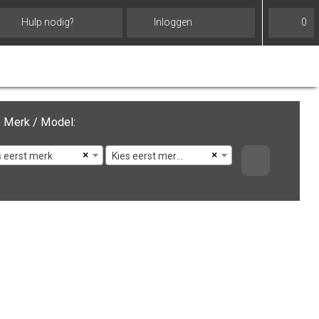
Hulp nodig?
Inloggen
0
 Merk / Model:
×
×
s eerst merk
Kies eerst merk en model