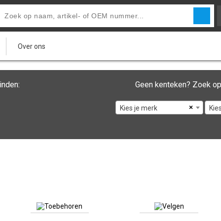
Over ons
inden:
Geen kenteken? Zoek op
×
Kies je merk
Kie