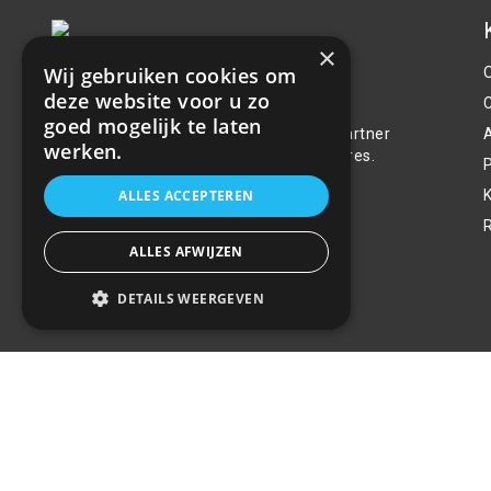
×
Wij gebruiken cookies om
Over ons
deze website voor u zo
goed mogelijk te laten
Welkom bij R&R Parts Automotive, uw partner
werken.
voor de aanschaf van alle auto accessoires.
P
Wij doen er alles aan de beste selectie,
ALLES ACCEPTEREN
service & prijs te bieden.
Contact
ALLES AFWIJZEN
+31(0)85 486 83 17
DETAILS WEERGEVEN
info@rrparts.nl
© 2022 - 2026 R&R Parts